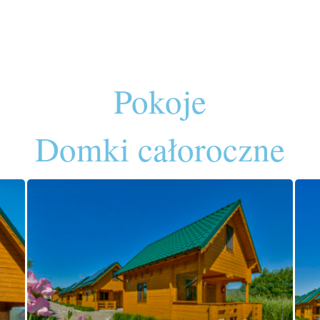
Pokoje
Domki całoroczne